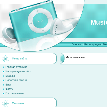
Musi
Главная
|
Регистрация
|
Вх
Материалов нет
Меню сайта
Главная страница
Информация о сайте
Музыка
Новости и статьи
Блог
Форум
Гостевая книга
Мини-чат