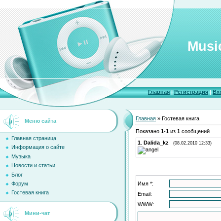
Musi
Главная
|
Регистрация
|
Вх
Главная
»
Гостевая книга
Меню сайта
Показано
1
-
1
из
1
сообщений
Главная страница
1
.
Dalida_kz
(08.02.2010 12:33)
Информация о сайте
Музыка
Новости и статьи
Блог
Имя *:
Форум
Гостевая книга
Email:
WWW:
Мини-чат