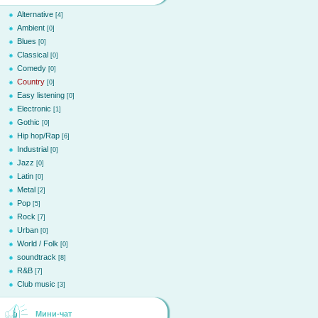
Alternative
[4]
Ambient
[0]
Blues
[0]
Classical
[0]
Comedy
[0]
Country
[0]
Easy listening
[0]
Electronic
[1]
Gothic
[0]
Hip hop/Rap
[6]
Industrial
[0]
Jazz
[0]
Latin
[0]
Metal
[2]
Pop
[5]
Rock
[7]
Urban
[0]
World / Folk
[0]
soundtrack
[8]
R&B
[7]
Club music
[3]
Мини-чат