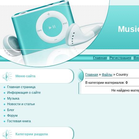
Musi
Главная
|
Регистрация
|
Вх
Главная
»
Файлы
» Country
Меню сайта
В категории материалов
:
0
Главная страница
Не найдено мате
Информация о сайте
Музыка
Новости и статьи
Блог
Форум
Гостевая книга
Категории раздела