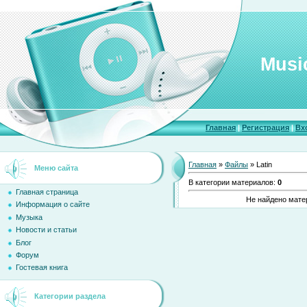
Musi
Главная
|
Регистрация
|
Вх
Главная
»
Файлы
» Latin
Меню сайта
В категории материалов
:
0
Главная страница
Не найдено мате
Информация о сайте
Музыка
Новости и статьи
Блог
Форум
Гостевая книга
Категории раздела