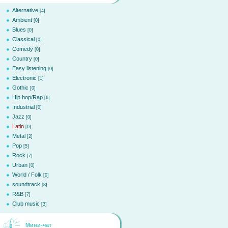
Alternative
[4]
Ambient
[0]
Blues
[0]
Classical
[0]
Comedy
[0]
Country
[0]
Easy listening
[0]
Electronic
[1]
Gothic
[0]
Hip hop/Rap
[6]
Industrial
[0]
Jazz
[0]
Latin
[0]
Metal
[2]
Pop
[5]
Rock
[7]
Urban
[0]
World / Folk
[0]
soundtrack
[8]
R&B
[7]
Club music
[3]
Мини-чат